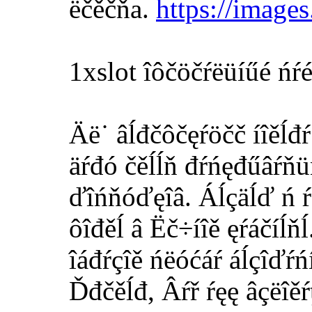
ëčěčňa.
https://images
1xslot îôčöčŕëüíűé ńŕ
Äë˙ âĺđčôčęŕöčč íîěĺđŕ
äŕđó čěĺĺň đŕńęđűâŕňüń
ďîńňóďęîâ. Áĺçäĺď ń ŕę
ôîđěĺ â Ëč÷íîě ęŕáčíĺň
îáđŕçîě ńëóćáŕ áĺçîďŕń
Ďđčěĺđ, Âŕř ŕęę âçëîěŕ