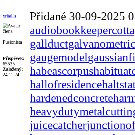
Přidané 30-09-2025 0
xritalin
audiobookkeeper
cott
gallduct
galvanometri
Fusionista
gaugemodel
gaussianfi
Příspěvek:
65535
habeascorpus
habituat
Založený:
24.11.24
hallofresidence
haltsta
hardenedconcrete
harm
heavydutymetalcuttin
juicecatcher
junctiono