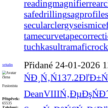
readingmagnifier
rear
safedrilling
sagprofile
secularclergy
seismice
tamecurve
tapecorrect
tuchkas
ultramaficroc
Přidané 24-01-2026 1
xritalin
ŃĐ¸Ń‚Ń
137.2
ĐľĐ±Ń
Fusionista
Dean
VIII
Ń‚ĐµĐşŃ
Đ
Příspěvek:
65535
Založený: