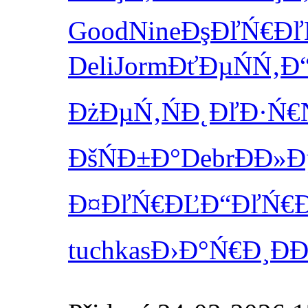
Good
Nine
ĐşĐľŃ€Đľ
Deli
Jorm
ĐťĐµŃŃ‚
Đ
ĐżĐµŃ‚Ń
Đ˛ĐľĐ·Ń€
ĐšŃĐ±Đ°
Debr
ĐĐ»Đ
Đ¤ĐľŃ€ĐĽ
Đ“ĐľŃ€Đ
tuchkas
Đ›Đ°Ń€Đ¸
Đ