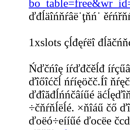
bo_table=free&wr_i
ďđĺäîńňŕâë˙ţňń˙ ěŕńřňŕá
1xslots çĺđęŕëî đĺăčńň
Ńďčńîę íŕďđčěĺđ íŕçűâŕ
ďîőîćčĺ ńŕíęöčč.Íî ňŕę
ďđîăđĺńńčâíűé äćĺęďî
÷čňŕňĺëĺé. ×ňîáű čő ď
ďoëó÷eííűé ďocëe čcď