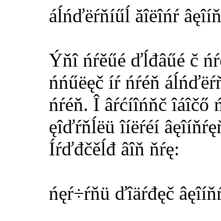
áĺńďëŕňíűĺ ăîëîńŕ âęîíň
Ýňî ńŕěűé ďĺđâűé č ńŕě
ńńűëęč íŕ ńŕéň áĺńďëŕň
ńŕéň. Î âŕćíîńňč îáîčő
ęîďŕňĺëü îíëŕéí âęîíňŕę
Íŕďđčěĺđ âîň ňŕę:
ńęŕ÷ŕňü ďîäŕđęč âęîíň