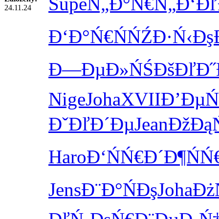
Supe
Ń„Đ°Ń€Ń„
Đ‘Đľ
24.11.24
Đ‘Đ°Ń€Ń
ŃŹĐ·Ń‹Đş
Đ—ĐµĐ»ŃŚ
ĐšĐľĐ˝
Nige
Joha
XVII
Đ’ĐµŃ
ĐˇĐľĐ´Đµ
Jean
ĐžĐąŃ
Haro
Đ‘ŃŃ€Đ´
Đ¶ŃŃ
Jens
Đ¨Đ°ŃĐş
Joha
Đż