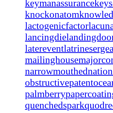
keymanassurance
key
knockonatom
knowled
lactogenicfactor
lacuna
lancingdie
landingdoo
laterevent
latrineserge
mailinghouse
majorco
narrowmouthed
nation
obstructivepatent
ocea
palmberry
papercoatin
quenchedspark
quodre