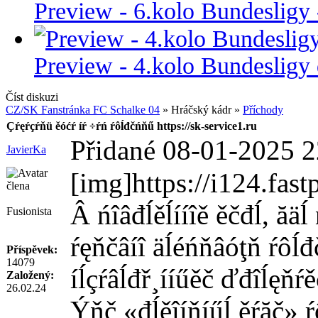
Preview - 6.kolo Bundesligy 
Preview - 4.kolo Bundesligy
Číst diskuzi
CZ/SK Fanstránka FC Schalke 04
» Hráčský kádr »
Příchody
Çŕęŕçŕňü ěóćŕ íŕ ÷ŕń ŕôĺđčńňű https://sk-service1.ru
Přidané 08-01-2025 2
JavierKa
[img]https://i124.fa
Â ńîâđĺěĺííîě ěčđĺ, ăäĺ
Fusionista
ŕęňčâíî äĺéńňâóţň ŕôĺ
Příspěvek:
14079
íĺçŕâĺđř¸ííűěč ďđîĺęňŕě
Založený:
26.02.24
Ýňč «đĺěîíňíűĺ ěŕăč» ŕ