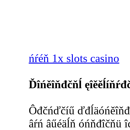
ńŕéň 1x slots casino
Ďîńěîňđčňĺ ęîěěĺíňŕđč
Ôđčńďčíű ďđĺäóńěîňđĺíű
âŕń âűéäĺň óńňđîčňü îď