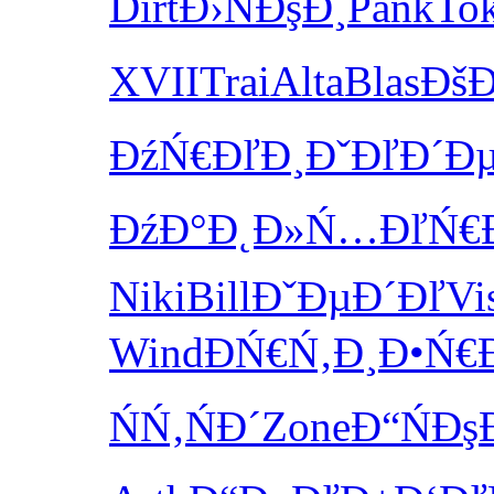
Dirt
Đ›ŃĐşĐ¸
Pank
Tok
XVII
Trai
Alta
Blas
ĐšĐ
ĐźŃ€ĐľĐ¸
ĐˇĐľĐ´Đ
ĐźĐ°Đ˛Đ»
Ń…ĐľŃ€
Niki
Bill
ĐˇĐµĐ´Đľ
Vi
Wind
ĐŃ€Ń‚Đ¸
Đ•Ń€
ŃŃ‚ŃĐ´
Zone
Đ“ŃĐş