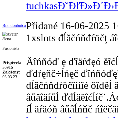
tuchkas
ĐˇĐľĐ»Đ´
Đ›
Přidané 16-06-2025 1
Brandonbuica
1xslots đĺăčńňđŕöčţ áî
Fusionista
Äîńňóď ę ďîäŕđęó ěîćĺň
Příspěvek:
36916
ďđŕęňč÷ĺńęč ďîńňóďęîâ.
Založený:
03.03.23
đĺăčńňđŕöčîííîé ôîđěĺ 
âűăîäíűĺ ďđĺäëîćĺíč˙.Áó
íĺ äŕäóň âűâĺńňč ńîëčä