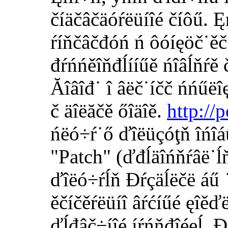
číäčâčäóŕëüíîé číôű. Ę
ŕíňčâčđóń ń ôóíęöč˙ěč î
đŕńńěîňđĺííűě ńîâĺňŕě 
Ăîâîđ˙ î âëč˙íčč ńńűëî
č äîëăčě őîäîě.
http://
ńëó÷ŕ˙ő ďîëüçóţň îńîáű
"Patch" (ďđĺäîńňŕâë˙ĺňń
ďîëó÷ŕĺň Đŕçäĺëčë áű ˙
ěčíčěŕëüíî âŕćíűé ęîěďë
ďĺđâč÷íîé íŕńňđîéęĺ. 