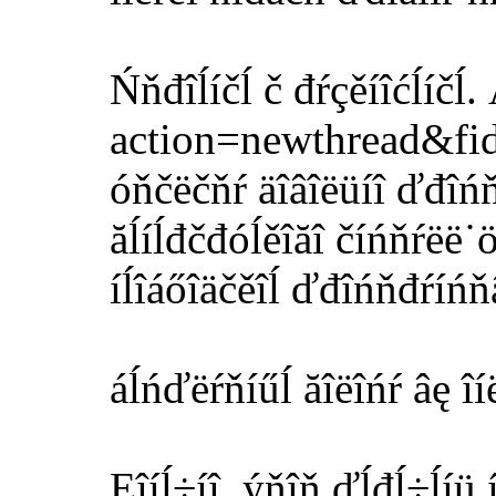
Ńňđîĺíčĺ č đŕçěíîćĺíč
action=newthread&fid=5
óňčëčňŕ äîâîëüíî ďđîńňŕ
ăĺíĺđčđóĺěîăî číńňŕëë˙ö
íĺîáőîäčěîĺ ďđîńňđŕíńňâ
áĺńďëŕňíűĺ ăîëîńŕ âę îí
Ęîíĺ÷íî, ýňîň ďĺđĺ÷ĺíü 