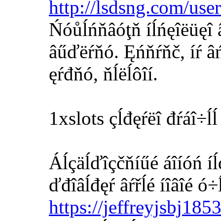
http://lsdsng.com/use
Ńóůĺńňâóţň íĺńęîëüęî â
âűďëŕňó. Ęńňŕňč, íŕ âń
ęŕđňó, ňĺëĺôîí.
1xslots çĺđęŕëî đŕáî÷ĺĺ
Áĺçäĺďîçčňíűé áîíóń íĺ
ďđîâĺđęŕ âŕřĺé íîâîé ó
https://jeffreyjsbj18