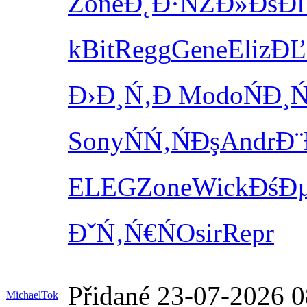
Zone
Đ˛Đ·ŃŹĐ»
ĐšĐľ
kBit
Regg
Gene
Eliz
ĐĽ
Đ›Đ¸Ń‚Đ
Modo
ŃĐ¸
Sony
ŃŃ‚ŃĐş
Andr
Đ¨
ELEG
Zone
Wick
ĐśĐ
ĐˇŃ‚Ń€Ń
Osir
Repr
Přidané 23-07-2026 0
MichaelTok