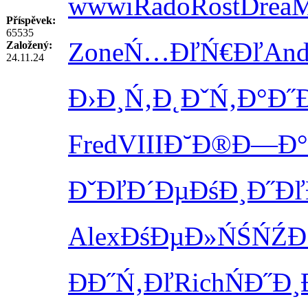
wwwi
Rado
Rost
Drea
M
Příspěvek:
65535
Zone
Ń…ĐľŃ€Đľ
An
Založený:
24.11.24
Đ›Đ¸Ń‚Đ˛
ĐˇŃ‚Đ°Đ˝
Fred
VIII
Đ˘Đ®Đ—Đ°
ĐˇĐľĐ´Đµ
ĐśĐ¸Đ˝Đľ
Alex
ĐśĐµĐ»ŃŚ
ŃŹĐ
ĐĐ˝Ń‚Đľ
Rich
ŃĐ˝Đ¸