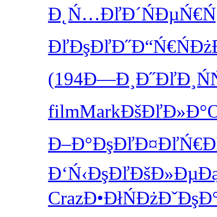
Đ˛Ń…ĐľĐ´
ŃĐµŃ€Ń
ĐľĐşĐľĐ˝
Đ“Ń€ŃĐż
(194
Đ—Đ¸Đ˝Đľ
Đ¸Ń
film
Mark
ĐšĐľĐ»Đ°
Đ–Đ°ĐşĐľ
Đ¤ĐľŃ€Đ
Đ‘Ń‹ĐşĐľ
ĐšĐ»ĐµĐ
Craz
Đ•ĐłŃĐż
ĐˇĐşĐ