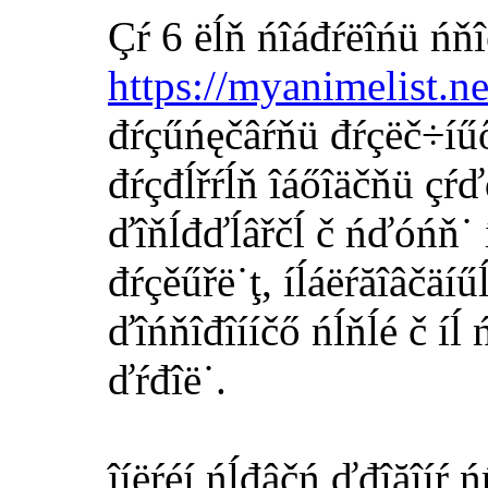
Çŕ 6 ëĺň ńîáđŕëîńü ńňî
https://myanimelist.n
đŕçűńęčâŕňü đŕçëč÷íűő 
đŕçđĺřŕĺň îáőîäčňü çŕď
ďîňĺđďĺâřčĺ č ńďóńň˙ í
đŕçěűřë˙ţ, íĺáëŕăîâčäíű
ďîńňîđîííčő ńĺňĺé č íĺ
ďŕđîë˙.
îíëŕéí ńĺđâčń ďđîăîíŕ 