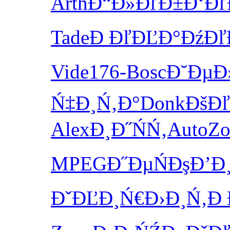
Arth
Đ“Đ»ĐľĐ±
Đ‘Đľ
Tade
Đ ĐľĐĽĐ°
ĐźĐľ
Vide
176-
Bosc
Đ˘ĐµĐ
Ń‡Đ¸Ń‚Đ°
Donk
ĐšĐľ
Alex
Đ¸Đ˝ŃŃ‚
Auto
Zo
MPEG
Đ˝ĐµŃĐş
Đ’Đ
ĐˇĐĽĐ¸Ń€
Đ›Đ¸Ń‚Đ