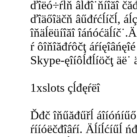
ďîëó÷ŕĺň âĺđî˙ňíîăî čăđ
ďîäőîäčň âűđŕćĺíčĺ, áĺç
îňäĺëüíîăî îáńóćäĺíč˙.
ŕ ôîňîăđŕôčţ áŕíęîâńęî
Skype-ęîíôĺđĺíöčţ äë˙ 
1xslots çĺđęŕëî
Ďđč îňűăđűřĺ áîíóńíűő ń
ŕííóëčđîâŕí. Äĺíĺćíűĺ ń