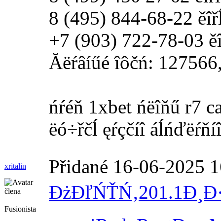
8 (495) 844-68-22 ěîřĺ
+7 (903) 722-78-03 ěîř
Ăëŕâíűé îôčń: 127566, 
ńŕéň 1xbet ńëîňű r7 c
ëó÷řčĺ ęŕçčíî áĺńďëŕňí
Přidané 16-06-2025 1
xritalin
ĐżĐľŃŤŃ‚
201.1
Đ¸Đ
Fusionista