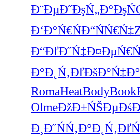
Đ¨ĐµĐ˝Đş
Ń„Đ°ĐşŃ
Đ‘Đ°Ń€Ń
Đ“ŃŃ€Ń‡
Đ“ĐľĐ˝Ń‡
Đ¤ĐµŃ€Ń
Đ°Đ˛Ń‚Đľ
ĐšĐ°Ń‡Đ°
Roma
Heat
Body
Book
Olme
ĐžĐ±ŃŠĐµ
ĐśĐ
Đ¸Đ˝ŃŃ‚
Đ°Đ˛Ń‚Đľ
Ń