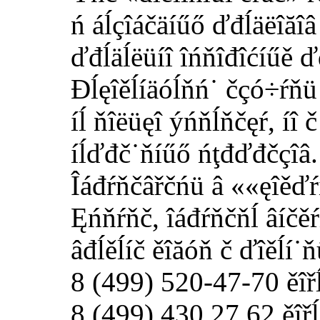
ń áĺçîáčäíűő ďđĺäëîăîâ
ďđĺäĺëüíî îńňîđîćíűě ď
Đĺęîěĺíäóĺňń˙ čçó÷ŕňü 
íĺ ňîëüęî ýńňĺňčęŕ, íî
íĺďđč˙ňíűő ńţđďđčçîâ. Í
Îáđŕňčâřčńü â ««ęîěďŕíč
Ęńňŕňč, îáđŕňčňĺ âíčěŕí
âđĺěĺíč ěîăóň č ďîěĺí˙
8 (499) 520-47-70 ěîřĺ
8 (499) 430 27 62 ěîřĺ