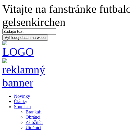
Vitajte na fanstránke futba
gelsenkirchen
Novinky
Články
Soupiska
Brankáři
Obránci
Záložníci
Útočníci