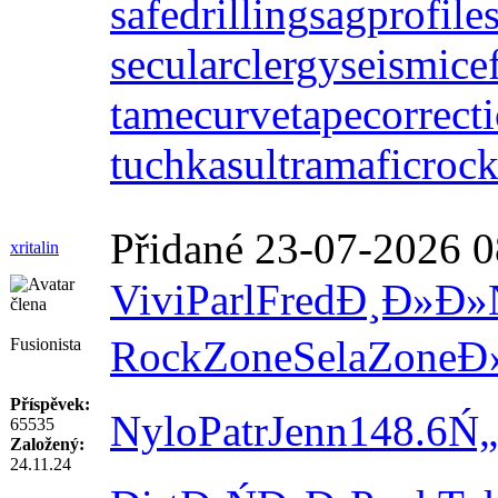
safedrilling
sagprofile
secularclergy
seismice
tamecurve
tapecorrect
tuchkas
ultramaficroc
Přidané 23-07-2026 0
xritalin
Vivi
Parl
Fred
Đ¸Đ»Đ»
Rock
Zone
Sela
Zone
Đ
Fusionista
Příspěvek:
Nylo
Patr
Jenn
148.6
Ń„
65535
Založený:
24.11.24