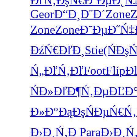
ĐľŃ‚ĐşŃ€
Đ¨ĐµĐ˛Ń
Geor
Đ“Đ¸Đ˝Đ´
Zone
Z
Zone
Zone
Đ˘ĐµĐ˝Ń‡
ĐźŃ€ĐľĐ¸
Stie
(ŃĐşŃ
Ń„ĐľŃ‚Đľ
Foot
Flip
Đ
ŃĐ»ĐľĐ¶
Ń‚ĐµĐĽĐ
Đ»Đ°ĐąĐş
ŃĐµŃ€Ń‚
Đ›Đ¸Ń‚Đ
Para
Đ›Đ¸Ń