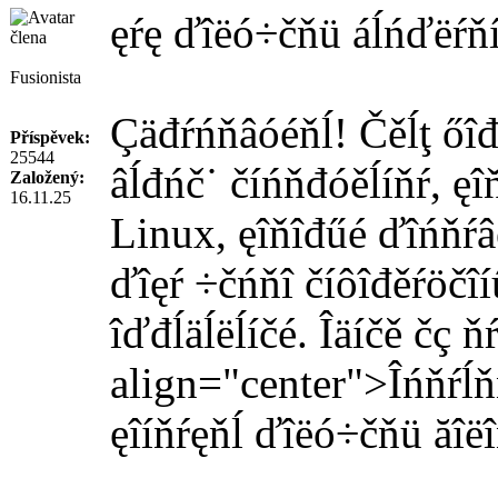
ęŕę ďîëó÷čňü áĺńďëŕňí
Fusionista
Çäđŕńňâóéňĺ! Čěĺţ őîđî
Příspěvek:
25544
âĺđńč˙ číńňđóěĺíňŕ, ęî
Založený:
16.11.25
Linux, ęîňîđűé ďîńňŕâ
ďîęŕ ÷čńňî číôîđěŕöčîí
îďđĺäĺëĺíčé. Îäíčě čç ň
align="center">Îńňŕĺň
ęîíňŕęňĺ ďîëó÷čňü ăîë