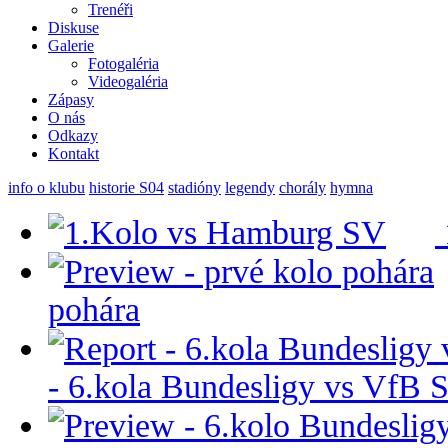
Trenéři
Diskuse
Galerie
Fotogaléria
Videogaléria
Zápasy
O nás
Odkazy
Kontakt
info o klubu
historie S04
stadióny
legendy
chorály
hymna
pohára
- 6.kola Bundesligy vs VfB S