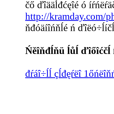
čő ďîääĺđćęîé ó íŕńëŕäč
http://kramday.com/p
ňđóäíîńňĺé ń ďîëó÷ĺíčĺ
Ńěîňđĺňü ĺůĺ ďîőîćčĺ 
đŕáî÷ĺĺ çĺđęŕëî 1őńëîň