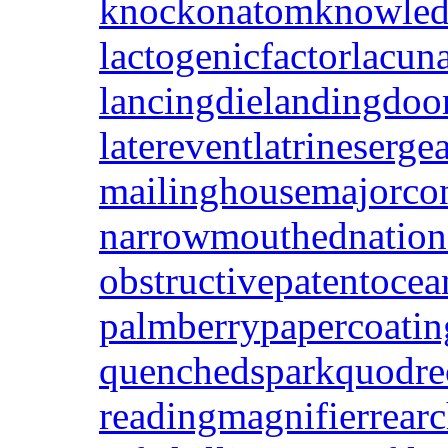
knockonatom
knowled
lactogenicfactor
lacuna
lancingdie
landingdoo
laterevent
latrineserge
mailinghouse
majorco
narrowmouthed
nation
obstructivepatent
ocea
palmberry
papercoatin
quenchedspark
quodre
readingmagnifier
rear