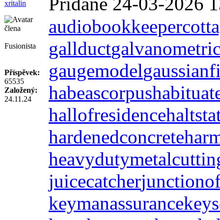
Přidané 24-03-2026 1
xritalin
audiobookkeeper
cott
gallduct
galvanometri
Fusionista
gaugemodel
gaussianfi
Příspěvek:
65535
habeascorpus
habituat
Založený:
24.11.24
hallofresidence
haltsta
hardenedconcrete
harm
heavydutymetalcuttin
juicecatcher
junctiono
keymanassurance
key