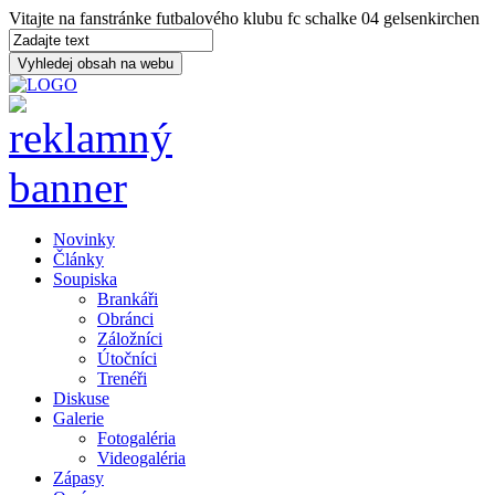
Vitajte na fanstránke futbalového klubu fc schalke 04 gelsenkirchen
Novinky
Články
Soupiska
Brankáři
Obránci
Záložníci
Útočníci
Trenéři
Diskuse
Galerie
Fotogaléria
Videogaléria
Zápasy