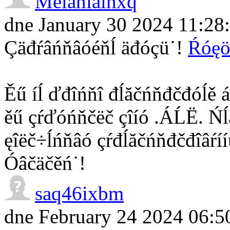
Melanialnxq
dne January 30 2024 11:28
Çäđŕâńňâóéňĺ äđóçü˙!
Ŕóęö
Ěű íĺ ďđîńňî đĺăčńňđčđóĺě áî
ěű çŕďóńňčëč çîíó .ÁĹË. Ńĺăî
ęîëč÷ĺńňâó çŕđĺăčńňđčđîâŕíí
Óâčäčěń˙!
saq46ixbm
dne February 24 2024 06:5