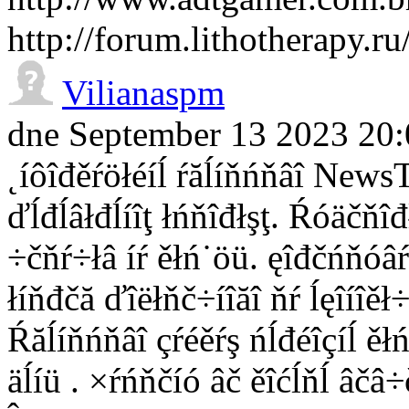
http://forum.lithotherapy.
Vilianaspm
dne September 13 2023 20:
˛íôîđěŕöłéíĺ ŕăĺíňńňâî NewsT
ďĺđĺâłđĺíîţ łńňîđłşţ. Ŕóäčňîđ
÷čňŕ÷łâ íŕ ěłń˙öü. ęîđčńňóâŕ
łíňđčă ďîëłňč÷íîăî ňŕ ĺęîíîěł
Ŕăĺíňńňâî çŕéěŕş ńĺđéîçíĺ ěłń
äĺíü . ×ŕńňčíó âč ěîćĺňĺ âčâ÷