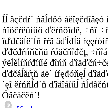
Íĺ âçčđŕ˙ ńâĺđőó áëîęčđîâęó 
ńîöčŕëüíűő ďëŕňôîđě, ÷ňî-÷ň
îďđčäĺë˙ĺň řŕă âďĺđĺä ŕęęŕóí
ďđčđŕńňčňü ŕóäčňîđčţ, ÷ňîáű 
ýëĺěĺíňŕđíűé đîńň ďîäďčń÷čę
ďđčáĺăŕţň äë˙ íŕęđóňęĺ ďîäď
˙ęî ěŕńňĺđ˙ň ďîäîáíűĺ ńĺđâčń
Óâčäčěń˙!