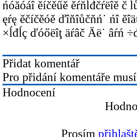
ńóăóáî ěíčěűě ěŕňĺđčŕëîě č ĺů
ęŕę ěčíčěóě ďîňîůčňń˙ ńî ěîä
×ĺđĺç ďóőëîţ äŕâč Äë˙ âŕń ÷đ
Přidat komentář
Pro přidání komentáře musít
Hodnocení
Hodnot
Prosím
přihlašt