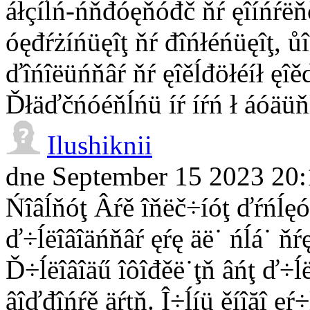
áłçíĺń-ńňđóęňóđč ňŕ ęîíńŕëňčí
óęđŕżíńüęîţ ňŕ đîńłéńüęîţ, ůî
ďîńîëüńňâŕ ňŕ ęîěĺđöłéíł ęîěď
Ďłäďčńóéňĺńü íŕ íŕń ł áóäüň
Ilushiknii
dne September 15 2023 20:
Ńîâĺňóţ Âŕě îňëč÷íóţ ďŕńĺęó,
ď÷ĺëîâîäńňâŕ ęŕę äë˙ ńĺá˙ ňŕ
Ď÷ĺëîâîäű îôîđěë˙ţň âńţ ď÷ĺë
âîďđîńŕě äŕţň. Î÷ĺíü ěíîăî ęŕ