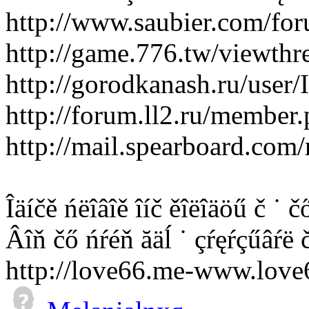
http://www.saubier.com/f
http://game.776.tw/viewth
http://gorodkanash.ru/user/
http://forum.ll2.ru/member
http://mail.spearboard.co
Îäíčě ńëîâîě îíč ěîëîäöű č ˙ č
Âîň čő ńŕéň ăäĺ ˙ çŕęŕçűâŕë
http://love66.me-www.lov