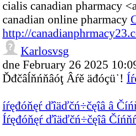
cialis canadian pharmacy <
canadian online pharmacy
C
http://canadianphrmacy23.
Karlosvsg
dne February 26 2025 10:0
Ďđčâĺňńňâóţ Âŕě äđóçü˙!
Í
íŕęđóňęŕ ďîäďčń÷čęîâ â Číń
Íŕęđóňęŕ ďîäďčń÷čęîâ Číńňŕ