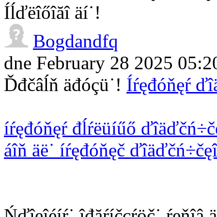
Íĺďëîőîăî äí˙!
Bogdandfq
dne February 28 2025 05:2
Ďđčâĺň äđóçü˙!
Íŕęđóňęŕ ďî
íŕęđóňęŕ đĺŕëüíűő ďîäďčń÷č
áîň äë˙ íŕęđóňęč ďîäďčń÷čęî
Ńďîęîéíŕ˙ îđăŕíčçŕöč˙ ŕęňîâ ä