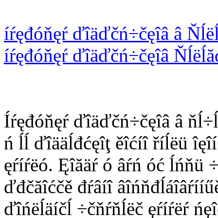
íŕęđóňęŕ ďîäďčń÷čęîâ â Ňĺëĺ
íŕęđóňęŕ ďîäďčń÷čęîâ Ňĺëĺă
Íŕęđóňęŕ ďîäďčń÷čęîâ â ňĺ÷ĺí
ń ĺĺ ďîääĺđćęîţ ěîćíî říĺëü î
ęŕíŕëó. Ęîăäŕ ó âŕń óć ĺńňü 
ďđčăîćčě đŕâíî âîńňđĺáîâŕííű
ďîńëĺäíčĺ ÷čňŕňĺëč ęŕíŕëŕ ńę