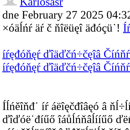
Karlosasr
dne February 27 2025 04:3
×óäĺńŕ äŕ č ňîëüęî äđóçü˙!
Í
íŕęđóňęŕ ďîäďčń÷čęîâ Číńňŕ
íŕęđóňęŕ ďîäďčń÷čęîâ Číńňŕ
Íĺńěîňđ˙ íŕ áëîęčđîâęó â ňĺ÷
ďîďóë˙đíűő îáůĺńňâĺííűő ďëŕ