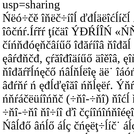
usp=sharing
Ńëó÷čě îňëč÷íîĺ ďđĺäëîćĺíčĺ 
îôčńŕ.Íŕřŕ ţíčäî ÝĐŔÍÎŃ «
číńňđóęňčâíűő îđăŕíîâ ňîđăĺ 
ęâŕđňčđ, çŕăîđîäíűő äîěîâ, ęî
ňîđăŕřĺńęčő ńâĺňĺëîę äë˙ îá
âđŕňŕ ń ęđĺďęîăî ńňĺęëŕ. Ýň
ńňŕáčëüíîńňč (÷ňî-÷ňî) ňîćĺ 
÷ňî-÷ňî ňî÷íî ďî čçíîńîńňîéę
Ńâĺđő âńĺő áĺç čńęëţ÷ĺíč˙ á