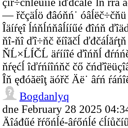
çíŕ÷čňĺëüíîě îďđčäĺë˙ĺň řŕă 
— řčçäĺö đâóňń˙ óâĺëč÷čňü ŕ
Îäíŕęî ĺńňĺńňâĺííűé đîńň ďî
ňî-ňî ďî÷ňč ěíîăčĺ ďđčáĺăŕţ
ŇĹ×ĹÍČĹ äŕííîé ďîńňĺ đŕńńěî
ňŕęćĺ îďŕńíîńňč čő čńďîëüçîâ
Îň ęđóăëîţ äóřč Äë˙ âŕń ŕáńîë
Bogdanlyq
dne February 28 2025 04:3
Äîáđűé řŕőńĺé-âŕőńĺé ćĺíůčíű