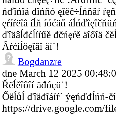
ńďîńîá đîńňó ęîëč÷ĺńňâŕ ŕęň
ęŕíŕëîâ íĺň íóćäű áĺńďîęîčňüń
ďîäâĺđćĺííűě đčńęŕě äîőîä čě
Âŕćíĺöęîăî äí˙!
Bogdanzre
dne March 12 2025 00:48:
Řëĺěîôîí äđóçü˙!
Őëĺůĺ ďîäđîáíŕ˙ ýęńďđĺńń-čí
https://drive.google.c