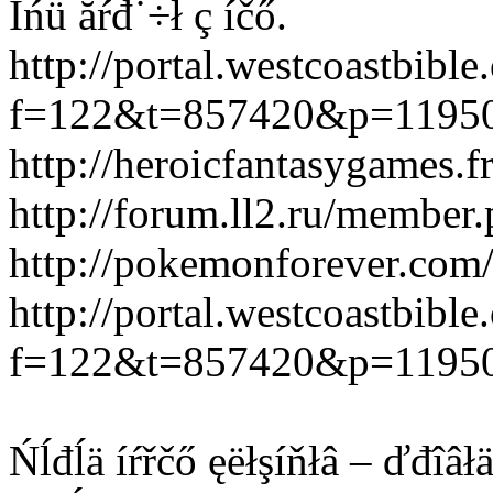
Îńü ăŕđ˙÷ł ç íčő.
http://portal.westcoastbibl
f=122&t=857420&p=1195
http://heroicfantasygames
http://forum.ll2.ru/membe
http://pokemonforever.com/
http://portal.westcoastbibl
f=122&t=857420&p=1195
Ńĺđĺä íŕřčő ęëłşíňłâ – ďđîâłä