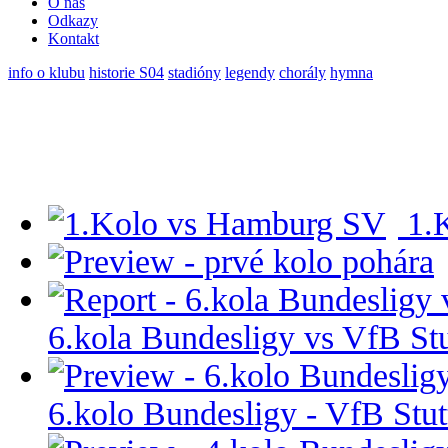
O nás
Odkazy
Kontakt
info o klubu
historie S04
stadióny
legendy
chorály
hymna
1.
6.kola Bundesligy vs VfB Stu
6.kolo Bundesligy - VfB Stut